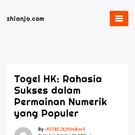
Skip
to
zhianjo.com
content
Togel HK: Rahasia
Sukses dalam
Permainan Numerik
yang Populer
By -
fOT8EJXjf0m8ov5