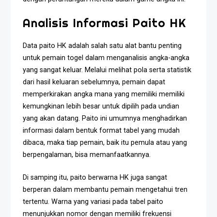
Analisis Informasi Paito HK
Data paito HK adalah salah satu alat bantu penting
untuk pemain togel dalam menganalisis angka-angka
yang sangat keluar. Melalui melihat pola serta statistik
dari hasil keluaran sebelumnya, pemain dapat
memperkirakan angka mana yang memiliki memiliki
kemungkinan lebih besar untuk dipilih pada undian
yang akan datang. Paito ini umumnya menghadirkan
informasi dalam bentuk format tabel yang mudah
dibaca, maka tiap pemain, baik itu pemula atau yang
berpengalaman, bisa memanfaatkannya.
Di samping itu, paito berwarna HK juga sangat
berperan dalam membantu pemain mengetahui tren
tertentu. Warna yang variasi pada tabel paito
menunjukkan nomor dengan memiliki frekuensi