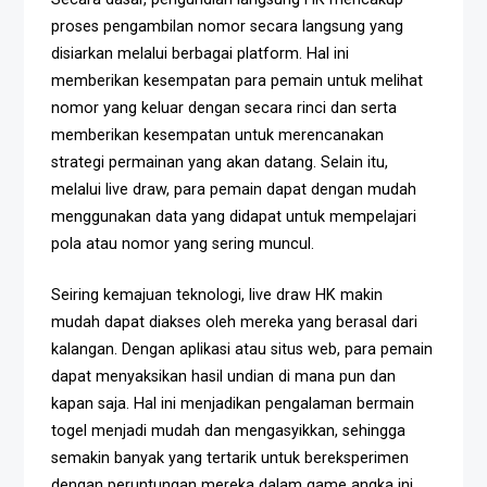
proses pengambilan nomor secara langsung yang
disiarkan melalui berbagai platform. Hal ini
memberikan kesempatan para pemain untuk melihat
nomor yang keluar dengan secara rinci dan serta
memberikan kesempatan untuk merencanakan
strategi permainan yang akan datang. Selain itu,
melalui live draw, para pemain dapat dengan mudah
menggunakan data yang didapat untuk mempelajari
pola atau nomor yang sering muncul.
Seiring kemajuan teknologi, live draw HK makin
mudah dapat diakses oleh mereka yang berasal dari
kalangan. Dengan aplikasi atau situs web, para pemain
dapat menyaksikan hasil undian di mana pun dan
kapan saja. Hal ini menjadikan pengalaman bermain
togel menjadi mudah dan mengasyikkan, sehingga
semakin banyak yang tertarik untuk bereksperimen
dengan peruntungan mereka dalam game angka ini.