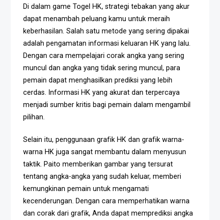
Di dalam game Togel HK, strategi tebakan yang akur
dapat menambah peluang kamu untuk meraih
keberhasilan. Salah satu metode yang sering dipakai
adalah pengamatan informasi keluaran HK yang lalu.
Dengan cara mempelajari corak angka yang sering
muncul dan angka yang tidak sering muncul, para
pemain dapat menghasilkan prediksi yang lebih
cerdas. Informasi HK yang akurat dan terpercaya
menjadi sumber kritis bagi pemain dalam mengambil
pilihan.
Selain itu, penggunaan grafik HK dan grafik warna-
warna HK juga sangat membantu dalam menyusun
taktik. Paito memberikan gambar yang tersurat
tentang angka-angka yang sudah keluar, memberi
kemungkinan pemain untuk mengamati
kecenderungan. Dengan cara memperhatikan warna
dan corak dari grafik, Anda dapat memprediksi angka