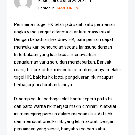
Posted on
October 29, 2025
Posted in
GAME ONLINE
Permainan togel HK telah jadi salah satu permainan
angka yang sangat diterima di antara masyarakat.
Dengan kehadiran live draw HK, para pemain dapat
menyaksikan pengundian secara langsung dengan
keterbukaan yang luar biasa, menawarkan
pengalaman yang seru dan mendebarkan. Banyak
orang tertarik untuk mencoba peruntungannya melalui
togel HK, baik itu hk lotto, pengeluaran hk, maupun
berbagai jenis taruhan lainnya.
Di samping itu, berbagai alat bantu seperti paito hk
dan paito warna hk menjadi makin diminati. Alat-alat
ini menunjang pemain dalam menganalisis data hk
dan membuat prediksi hk yang lebih akurat. Dengan
persaingan yang sengit, banyak yang berusaha