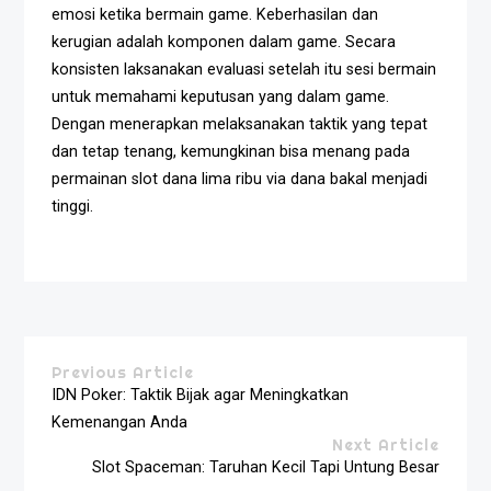
emosi ketika bermain game. Keberhasilan dan
kerugian adalah komponen dalam game. Secara
konsisten laksanakan evaluasi setelah itu sesi bermain
untuk memahami keputusan yang dalam game.
Dengan menerapkan melaksanakan taktik yang tepat
dan tetap tenang, kemungkinan bisa menang pada
permainan slot dana lima ribu via dana bakal menjadi
tinggi.
Previous Article
IDN Poker: Taktik Bijak agar Meningkatkan
Kemenangan Anda
Next Article
Slot Spaceman: Taruhan Kecil Tapi Untung Besar