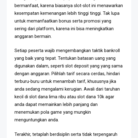
bermanfaat, karena biasanya slot-slot ini menawarkan
kesempatan kemenangan lebih tinggi tinggi. Tak lupa
untuk memanfaatkan bonus serta promosi yang
sering dari platform, karena ini bisa meningkatkan
anggaran bermain.
Setiap peserta wajib mengembangkan taktik bankroll
yang baik yang tepat. Tentukan batasan uang yang
digunakan dalam, seperti slot deposit yang yang sama
dengan anggaran. Pilihlah tarif secara cerdas, hindari
terburu-buru untuk menambah tarif, khususnya jika
anda sedang mengalami kerugian. Awali dari taruhan
kecil di slot dana lima ribu atau slot dana 10k agar
anda dapat memainkan lebih panjang dan
menemukan pola game yang mungkin
menguntungkan anda.
Terakhir, tetaplah berdisiplin serta tidak terpengaruh