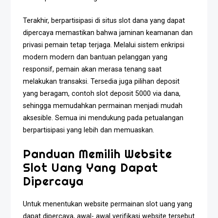
Terakhir, berpartisipasi di situs slot dana yang dapat
dipercaya memastikan bahwa jaminan keamanan dan
privasi pemain tetap terjaga. Melalui sistem enkripsi
modern modern dan bantuan pelanggan yang
responsif, pemain akan merasa tenang saat
melakukan transaksi. Tersedia juga pilihan deposit
yang beragam, contoh slot deposit 5000 via dana,
sehingga memudahkan permainan menjadi mudah
aksesible. Semua ini mendukung pada petualangan
berpartisipasi yang lebih dan memuaskan.
Panduan Memilih Website
Slot Uang Yang Dapat
Dipercaya
Untuk menentukan website permainan slot uang yang
dapat dipercaya, awal- awal verifikasi website tersebut