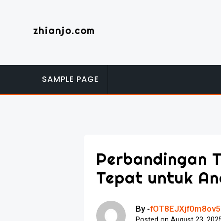
Skip
to
zhianjo.com
content
SAMPLE PAGE
Perbandingan T
Tepat untuk A
By -
fOT8EJXjf0m8ov5
Posted on
August 23, 202