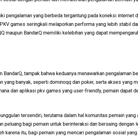
iki pengalaman yang berbeda tergantung pada koneksi internet d
KV games seringkali melaporkan performa yang lebih stabil dan
 QQ maupun BandarQ memiliki kelebihan yang dapat mempengaru
 BandarQ, tampak bahwa keduanya menawarkan pengalaman ber
n yang banyak, seperti dominoqq dan poker, serta akses yang mu
hana dan aplikasi pkv games yang user-friendly, pemain dapat d
keunggulan tersendiri, terutama dalam hal komunitas pemain yang
n peluang bagi pemain untuk berinteraksi dan bersaing dengan l
eh karena itu, bagi pemain yang mencari pengalaman sosial yang 