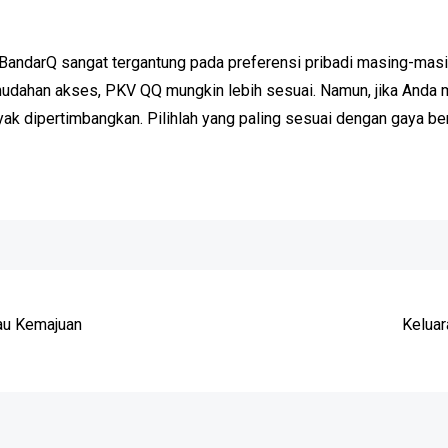
 BandarQ sangat tergantung pada preferensi pribadi masing-masi
udahan akses, PKV QQ mungkin lebih sesuai. Namun, jika Anda m
layak dipertimbangkan. Pilihlah yang paling sesuai dengan gaya 
au Kemajuan
Keluar