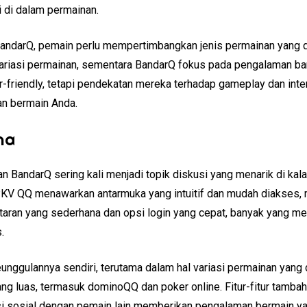
i di dalam permainan.
andarQ, pemain perlu mempertimbangkan jenis permainan yang dis
riasi permainan, sementara BandarQ fokus pada pengalaman b
r-friendly, tetapi pendekatan mereka terhadap gameplay dan inter
n bermain Anda.
na
BandarQ sering kali menjadi topik diskusi yang menarik di kal
V QQ menawarkan antarmuka yang intuitif dan mudah diakses, 
aran yang sederhana dan opsi login yang cepat, banyak yang m
.
keunggulannya sendiri, terutama dalam hal variasi permainan yang
ng luas, termasuk dominoQQ dan poker online. Fitur-fitur tambah
si sosial dengan pemain lain memberikan pengalaman bermain y