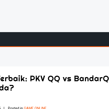
erbaik: PKV QQ vs BandarQ
nda?
5
Posted in
GAME ONLINE